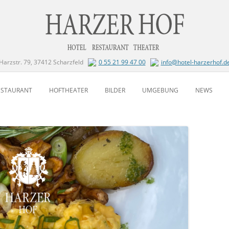
Harzstr. 79, 37412 Scharzfeld
0 55 21 99 47 00
info@hotel-harzerhof.d
Zum Inhalt springen
ESTAURANT
HOFTHEATER
BILDER
UMGEBUNG
NEWS