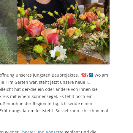
ffnung unseres jüngsten Bauprojektes. ?‍
?‍
Wo am
le ? im Garten war, steht jetzt unsere neue ?…
lleicht hat der/die ein oder andere von Ihnen sie
kreis mit einem Sonnensegel. Es fehlt noch ein
Außenbühne der Region fertig. Ich sende einen
 Eröffnungsdatum feststeht. So viel kann ich schon mal
ben wieder
Theater und Konzerte
geplant und die