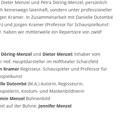
r Dieter Menzel und Petra Döring-Menzel, persönlich
ch keineswegs laienhaft, sondern unter professioneller
ürgen Kramer. In Zusammenarbeit mit Danielle Dutombé
n) und Jürgen Kramer (Professor für Schauspielkunst
 haben wir mittlerweile ein Repertoire von zwölf
a Döring-Menzel
und
Dieter Menzel:
Inhaber vom
r Hof, Hauptdarsteller im Hoftheater Scharzfeld
en Kramer
Regisseur, Schauspieler und Professor für
spielkunst
elle Dutombé
(M.A.) Autorin, Regisseurin,
spielerin, Kostüm- und Maskenbildnerin
amin Menzel
Bühnenbild
it auf der Bühne:
Jennifer Menzel