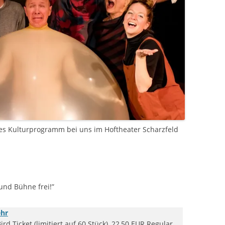
tiges Kulturprogramm bei uns im Hoftheater Scharzfeld
und Bühne frei!”
ehr
rd Ticket (limitiert auf 60 Stück), 22,50 EUR Regular,