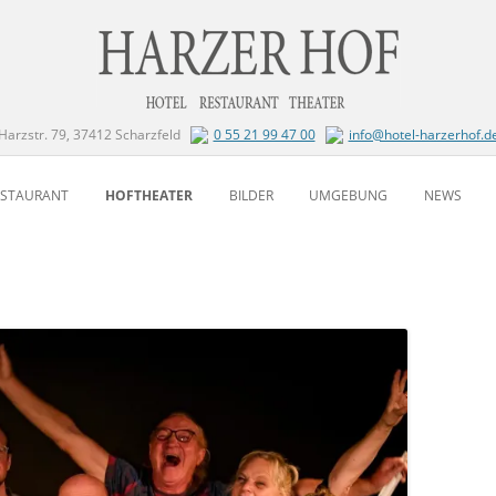
Harzstr. 79, 37412 Scharzfeld
0 55 21 99 47 00
info@hotel-harzerhof.d
Zum Inhalt springen
ESTAURANT
HOFTHEATER
BILDER
UMGEBUNG
NEWS