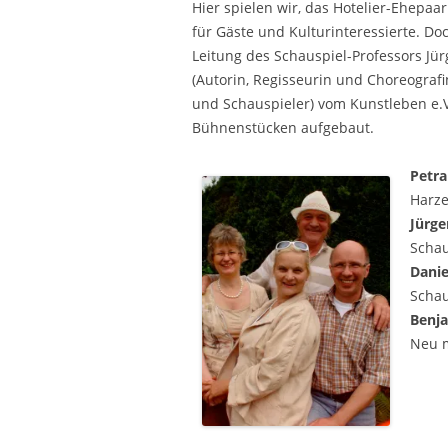
Hier spielen wir, das Hotelier-Ehepaa
für Gäste und Kulturinteressierte. Do
Leitung des Schauspiel-Professors J
(Autorin, Regisseurin und Choreografi
und Schauspieler) vom Kunstleben e.V.
Bühnenstücken aufgebaut.
Petr
Harze
Jürg
Schau
Dani
Schau
Benj
Neu m