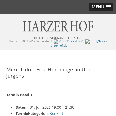
MENU
Harzstr. 79, 37412 Scharzfeld
0 55 21 99 47 00
info@hotel-
harzerhof.de
Zum Inhalt springen
Merci Udo – Eine Hommage an Udo
Jürgens
Termin Details
Datum:
31. Juli 2026 19:00
–
21:30
Terminkategorien:
Konzert