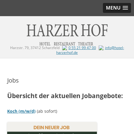
MENU
Harzstr. 79, 37412 Scharzfeld
0 55 21 99 47 00
info@hotel-
harzerhof.de
Zum Inhalt springen
Jobs
Übersicht der aktuellen Jobangebote:
Koch (m/w/d)
(ab sofort)