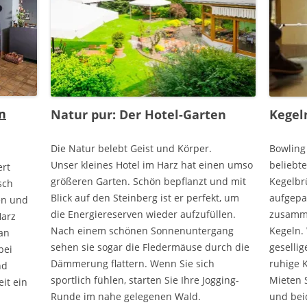
n
Natur pur: Der Hotel-Garten
Kegel
Die Natur belebt Geist und Körper.
Bowling
Unser kleines Hotel im Harz hat einen umso
beliebte
ert
größeren Garten. Schön bepflanzt und mit
Kegelbr
sch
Blick auf den Steinberg ist er perfekt, um
aufgepa
en und
die Energiereserven wieder aufzufüllen.
zusamme
Harz
Nach einem schönen Sonnenuntergang
Kegeln. 
 an
sehen sie sogar die Fledermäuse durch die
geselli
bei
Dämmerung flattern. Wenn Sie sich
ruhige 
nd
sportlich fühlen, starten Sie Ihre Jogging-
Mieten 
eit ein
Runde im nahe gelegenen Wald.
und bei