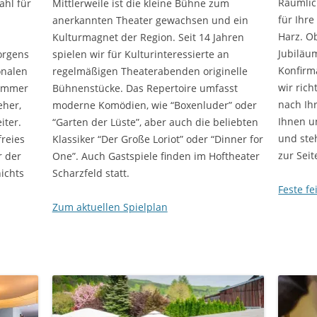
Räumlic
ahl für
Mittlerweile ist die kleine Bühne zum
für Ihr
anerkannten Theater gewachsen und ein
Harz. Ob
Kulturmagnet der Region. Seit 14 Jahren
Jubiläu
orgens
spielen wir für Kulturinteressierte an
Konfirm
onalen
regelmäßigen Theaterabenden originelle
wir rich
Zimmer
Bühnenstücke. Das Repertoire umfasst
nach Ih
eher,
moderne Komödien, wie “Boxenluder” oder
Ihnen u
iter.
“Garten der Lüste”, aber auch die beliebten
und ste
freies
Klassiker “Der Große Loriot” oder “Dinner for
zur Seit
r der
One”. Auch Gastspiele finden im Hoftheater
ichts
Scharzfeld statt.
Feste fe
Zum aktuellen Spielplan