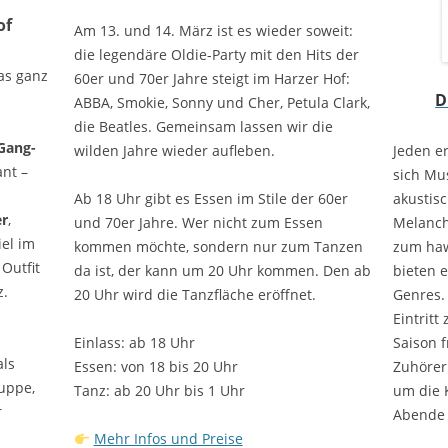
of
Am 13. und 14. März ist es wieder soweit:
die legendäre Oldie-Party mit den Hits der
as ganz
60er und 70er Jahre steigt im Harzer Hof:
D
ABBA, Smokie, Sonny und Cher, Petula Clark,
die Beatles. Gemeinsam lassen wir die
Gang-
Jeden e
wilden Jahre wieder aufleben.
nt –
sich Mus
akustis
Ab 18 Uhr gibt es Essen im Stile der 60er
er
,
Melanch
und 70er Jahre. Wer nicht zum Essen
el im
zum haw
kommen möchte, sondern nur zum Tanzen
 Outfit
bieten e
da ist, der kann um 20 Uhr kommen. Den ab
z.
Genres. 
20 Uhr wird die Tanzfläche eröffnet.
Eintritt
Saison f
Einlass: ab 18 Uhr
als
Zuhörer
Essen: von 18 bis 20 Uhr
uppe,
um die 
Tanz: ab 20 Uhr bis 1 Uhr
r
Abende 
Mehr Infos und Preise