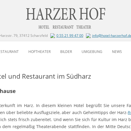
Harzstr. 79, 37412 Scharzfeld
0 55 21 99 47 00
info@hotel-harzerhof.d
Zum Inhalt springen
ESTAURANT
HOFTHEATER
BILDER
UMGEBUNG
NEWS
otel und Restaurant im Südharz
uhause
terkunft im Harz. In diesem kleinen Hotel begrüßt Sie unsere Fa
sen über beliebte Ausflugsziele, aber auch Geheimtipps der Harz-
R
ich stets frisch zubereitet. Und wenn Sie sich für Kultur im Harz
in dem regelmäßig Theaterabende stattfinden. In der Mitte Deut