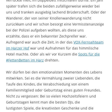
Verrückte hielt, im Doppelbett mitschlafen durfte. Ein Jahr
später trafen sich die beiden zufälligerweise wieder bei
uns und tranken ausgiebig lachend Brüderschaft. Oder der
Wanderer, der von seiner Knollenwanderung nicht
zurückkam und wir schon besorgt eine Vermisstenanzeige
bei der Polizei aufgeben wollten, als diese uns
erzählte, dass er ein bekannter Zechpreller war.
Aufregend war auch die Zeit, in der das
VOX-Fernsehteam
im Harzer Hof
war und Aufnahmen für das himmlische
Hotel machte. Oder als wir vor Kurzem die
Spots für die
#FettenBetten im Harz
drehten.
Wir dürfen bei den emotionalsten Momenten des Lebens
mitwirken. Sei es die Vermählung zweier Liebenden, die
Taufe des Kindes, die Verabschiedung von einem
Familienmitglied oder Geburtstag eines guten Freundes.
Nicht zu vergessen: Bei so vielen Hochzeitsfeiern und
Geburtstagen kennt man die besten DJs, die
lustigsten Spiele, die kreativsten Geschenke und die