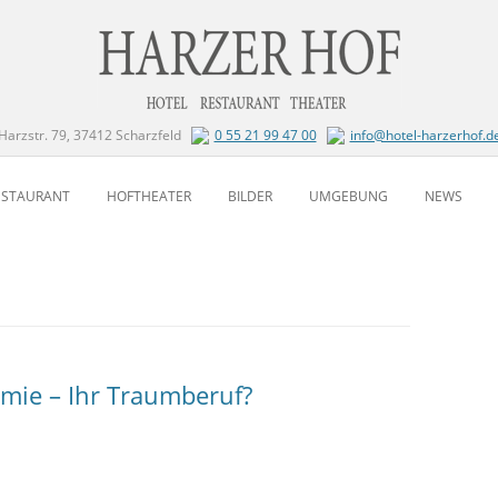
Harzstr. 79, 37412 Scharzfeld
0 55 21 99 47 00
info@hotel-harzerhof.d
Zum Inhalt springen
ESTAURANT
HOFTHEATER
BILDER
UMGEBUNG
NEWS
omie – Ihr Traumberuf?