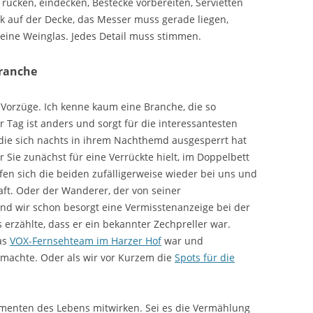
rücken, eindecken, Bestecke vorbereiten, Servietten
eck auf der Decke, das Messer muss gerade liegen,
nreine Weinglas. Jedes Detail muss stimmen.
Branche
e Vorzüge. Ich kenne kaum eine Branche, die so
er Tag ist anders und sorgt für die interessantesten
die sich nachts in ihrem Nachthemd ausgesperrt hat
Sie zunächst für eine Verrückte hielt, im Doppelbett
afen sich die beiden zufälligerweise wieder bei uns und
ft. Oder der Wanderer, der von seiner
d wir schon besorgt eine Vermisstenanzeige bei der
s erzählte, dass er ein bekannter Zechpreller war.
das
VOX-Fernsehteam im Harzer Hof
war und
machte. Oder als wir vor Kurzem die
Spots für die
menten des Lebens mitwirken. Sei es die Vermählung