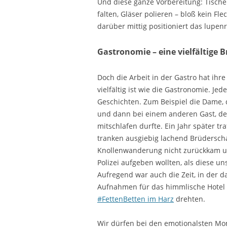
Und diese ganze Vorbereitung: Tische 
falten, Gläser polieren – bloß kein Fl
darüber mittig positioniert das lupe
Gastronomie – eine vielfältige 
Doch die Arbeit in der Gastro hat ihr
vielfältig ist wie die Gastronomie. Jed
Geschichten. Zum Beispiel die Dame, 
und dann bei einem anderen Gast, der 
mitschlafen durfte. Ein Jahr später tr
tranken ausgiebig lachend Brüderscha
Knollenwanderung nicht zurückkam un
Polizei aufgeben wollten, als diese un
Aufregend war auch die Zeit, in der 
Aufnahmen für das himmlische Hotel 
#FettenBetten im Harz
drehten.
Wir dürfen bei den emotionalsten Mo