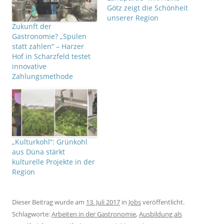
(
(
Götz zeigt die Schönheit
W
W
i
i
unserer Region
r
r
Zukunft der
d
d
i
i
Gastronomie? „Spülen
n
n
n
n
statt zahlen“ – Harzer
e
e
Hof in Scharzfeld testet
u
u
e
e
innovative
m
m
F
F
Zahlungsmethode
e
e
n
n
s
s
t
t
e
e
r
r
g
g
e
e
ö
ö
f
f
f
f
„Kulturkohl“: Grünkohl
n
n
aus Düna stärkt
e
e
t
t
kulturelle Projekte in der
)
)
Region
Dieser Beitrag wurde am
13. Juli 2017
in
Jobs
veröffentlicht.
Schlagworte:
Arbeiten in der Gastronomie
,
Ausbildung als