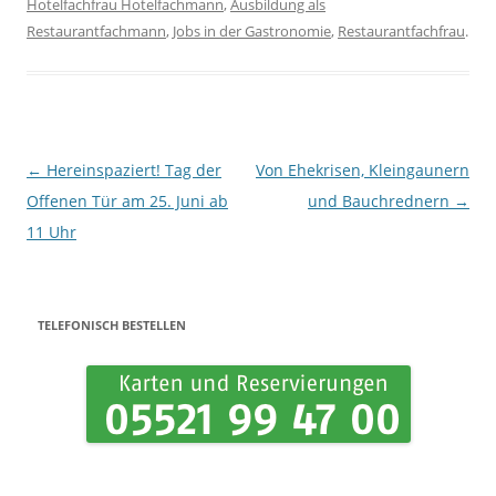
Hotelfachfrau Hotelfachmann
,
Ausbildung als
Restaurantfachmann
,
Jobs in der Gastronomie
,
Restaurantfachfrau
.
Beitrags-Navigation
←
Hereinspaziert! Tag der
Von Ehekrisen, Kleingaunern
Offenen Tür am 25. Juni ab
und Bauchrednern
→
11 Uhr
TELEFONISCH BESTELLEN