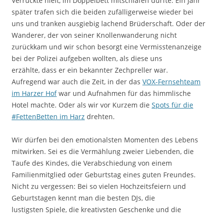
Verrückte hielt, im Doppelbett mitschlafen durfte. Ein Jahr
später trafen sich die beiden zufälligerweise wieder bei
uns und tranken ausgiebig lachend Brüderschaft. Oder der
Wanderer, der von seiner Knollenwanderung nicht
zurückkam und wir schon besorgt eine Vermisstenanzeige
bei der Polizei aufgeben wollten, als diese uns
erzählte, dass er ein bekannter Zechpreller war.
Aufregend war auch die Zeit, in der das
VOX-Fernsehteam
im Harzer Hof
war und Aufnahmen für das himmlische
Hotel machte. Oder als wir vor Kurzem die
Spots für die
#FettenBetten im Harz
drehten.
Wir dürfen bei den emotionalsten Momenten des Lebens
mitwirken. Sei es die Vermählung zweier Liebenden, die
Taufe des Kindes, die Verabschiedung von einem
Familienmitglied oder Geburtstag eines guten Freundes.
Nicht zu vergessen: Bei so vielen Hochzeitsfeiern und
Geburtstagen kennt man die besten DJs, die
lustigsten Spiele, die kreativsten Geschenke und die