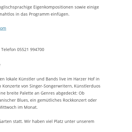
nglischsprachige Eigenkompositionen sowie einige
h nahtlos in das Programm einfügen.
com
r Telefon 05521 994700
e
n lokale Künstler und Bands live im Harzer Hof in
 Konzerte von Singer-Songerwritern, Künstlerduos
ine breite Palette an Genres abgedeckt: Ob
anischer Blues, ein gemütliches Rockkonzert oder
 Mittwoch im Monat.
arten statt. Wir haben viel Platz unter unserem