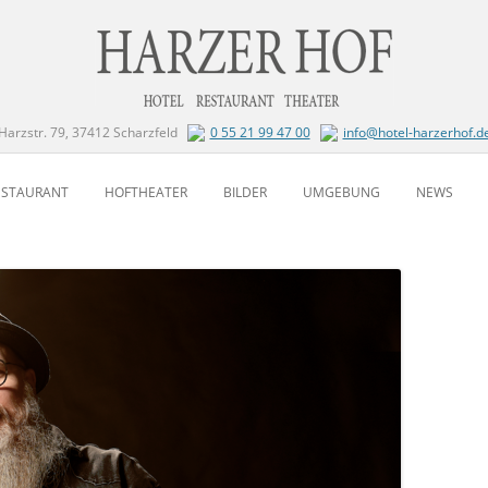
Harzstr. 79, 37412 Scharzfeld
0 55 21 99 47 00
info@hotel-harzerhof.d
Zum Inhalt springen
ESTAURANT
HOFTHEATER
BILDER
UMGEBUNG
NEWS