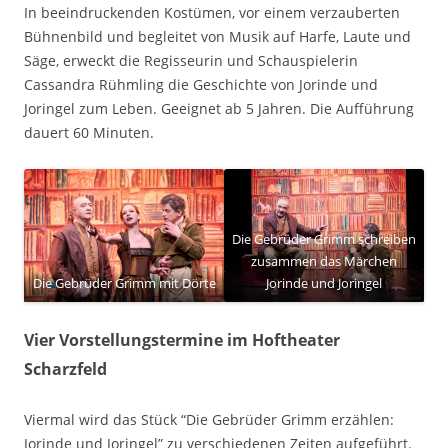
In beeindruckenden Kostümen, vor einem verzauberten
Bühnenbild und begleitet von Musik auf Harfe, Laute und
Säge, erweckt die Regisseurin und Schauspielerin
Cassandra Rühmling die Geschichte von Jorinde und
Joringel zum Leben. Geeignet ab 5 Jahren. Die Aufführung
dauert 60 Minuten.
Die Gebrüder Grimm schreiben
zusammen das Märchen
Die Gebrüder Grimm mit Dörte
Jorinde und Joringel
Vier Vorstellungstermine im Hoftheater
Scharzfeld
Viermal wird das Stück “Die Gebrüder Grimm erzählen:
Jorinde und Joringel” zu verschiedenen Zeiten aufgeführt.