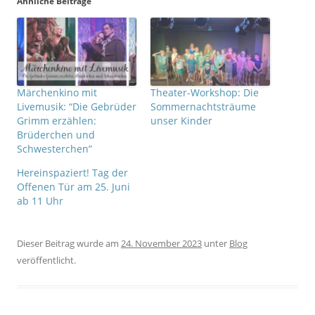
u
u
Ähnliche Beiträge
t
t
e
e
i
i
l
l
e
e
n
n
(
(
W
W
i
i
r
r
Märchenkino mit
Theater-Workshop: Die
d
d
i
i
Livemusik: “Die Gebrüder
Sommernachtsträume
n
n
n
n
Grimm erzählen:
unser Kinder
e
e
Brüderchen und
u
u
e
e
Schwesterchen”
m
m
F
F
e
e
Hereinspaziert! Tag der
n
n
s
s
Offenen Tür am 25. Juni
t
t
ab 11 Uhr
e
e
r
r
g
g
e
e
ö
ö
Dieser Beitrag wurde am
24. November 2023
unter
Blog
f
f
f
f
veröffentlicht.
n
n
e
e
t
t
)
)