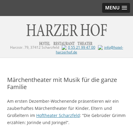
MENU
Harzstr. 79, 37412 Scharzfeld
0 55 21 99 47 00
info@hotel-
harzerhof.de
Zum Inhalt springen
Märchentheater mit Musik für die ganze
Familie
Am ersten Dezember-Wochenende präsentieren wir ein
zauberhaftes Märchentheater für Kinder, Eltern und
Großeltern im
Hoftheater Scharzfeld
: “Die Gebrüder Grimm
erzählen: Jorinde und Joringel”.