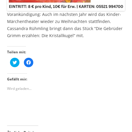
Vorankündigung: Auch im nächsten Jahr wird das Kinder-
Märchentheater wieder zu Weihnachten stattfinden.
Cassandra Rühmling bringt dann das Stück “Die Gebrüder
Grimm erzählen: Die Kristallkugel“ mit.
Teilen mit:
K
K
l
l
i
i
c
c
k
k
Gefällt mir:
,
,
u
u
m
m
Wird geladen...
ü
a
b
u
e
f
r
F
T
a
w
c
i
e
t
b
t
o
e
o
r
k
z
z