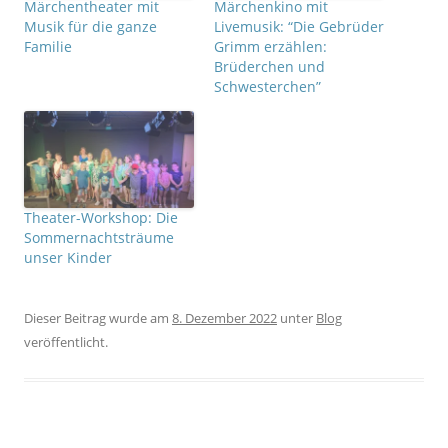
Märchentheater mit
Märchenkino mit
d
d
i
i
Musik für die ganze
Livemusik: “Die Gebrüder
n
n
n
n
Familie
Grimm erzählen:
e
e
Brüderchen und
u
u
e
e
Schwesterchen”
m
m
F
F
e
e
n
n
s
s
t
t
e
e
r
r
g
g
e
e
ö
ö
Theater-Workshop: Die
f
f
f
f
Sommernachtsträume
n
n
unser Kinder
e
e
t
t
)
)
Dieser Beitrag wurde am
8. Dezember 2022
unter
Blog
veröffentlicht.