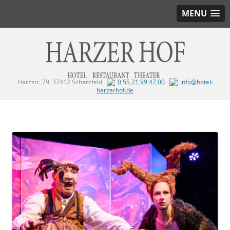
MENU
Harzstr. 79, 37412 Scharzfeld
0 55 21 99 47 00
info@hotel-
harzerhof.de
Zum Inhalt springen