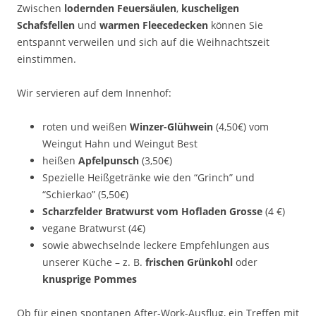
Zwischen
lodernden Feuersäulen
,
kuscheligen
Schafsfellen
und
warmen Fleecedecken
können Sie
entspannt verweilen und sich auf die Weihnachtszeit
einstimmen.
Wir servieren auf dem Innenhof:
roten und weißen
Winzer-Glühwein
(4,50€) vom
Weingut Hahn und Weingut Best
heißen
Apfelpunsch
(3,50€)
Spezielle Heißgetränke wie den “Grinch” und
“Schierkao” (5,50€)
Scharzfelder Bratwurst vom Hofladen Grosse
(4 €)
vegane Bratwurst (4€)
sowie abwechselnde leckere Empfehlungen aus
unserer Küche – z. B.
frischen Grünkohl
oder
knusprige Pommes
Ob für einen spontanen After-Work-Ausflug, ein Treffen mit