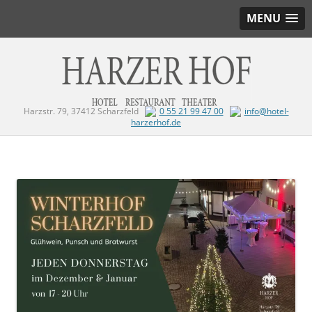
MENU
Harzstr. 79, 37412 Scharzfeld
0 55 21 99 47 00
info@hotel-
harzerhof.de
Zum Inhalt springen