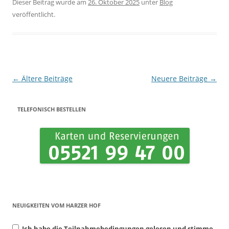
Dieser Beitrag wurde am
26. Oktober 2025
unter
Blog
veröffentlicht.
Beitrags-Navigation
←
Ältere Beiträge
Neuere Beiträge
→
TELEFONISCH BESTELLEN
NEUIGKEITEN VOM HARZER HOF
Ich habe die Teilnahmebedingungen gelesen und stimme