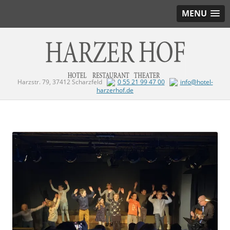
MENU
Harzstr. 79, 37412 Scharzfeld
0 55 21 99 47 00
info@hotel-
harzerhof.de
Zum Inhalt springen