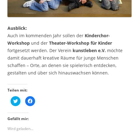
Ausblick:
Auch im kommenden Jahr sollen der
Kinderchor-
Workshop
und der
Theater-Workshop für Kinder
fortgesetzt werden. Der Verein
kunstleben e.V.
möchte
damit dauerhaft kreative Räume für junge Menschen
schaffen – Orte, an denen sie spielerisch entdecken,
gestalten und über sich hinauswachsen können.
Teilen mit:
K
K
l
l
i
i
c
c
k
k
Gefällt mir:
,
,
u
u
m
m
Wird geladen...
ü
a
b
u
e
f