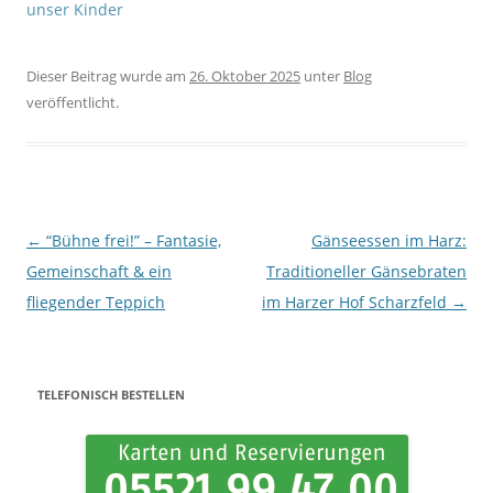
ö
ö
unser Kinder
f
f
f
f
n
n
e
e
t
t
Dieser Beitrag wurde am
26. Oktober 2025
unter
Blog
)
)
veröffentlicht.
Beitrags-Navigation
←
“Bühne frei!” – Fantasie,
Gänseessen im Harz:
Gemeinschaft & ein
Traditioneller Gänsebraten
fliegender Teppich
im Harzer Hof Scharzfeld
→
TELEFONISCH BESTELLEN