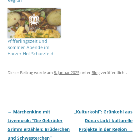
Region
u
u
e
e
m
m
F
F
e
e
n
n
s
s
t
t
e
e
r
r
g
g
Pfifferlingszeit und
e
e
ö
ö
Sommer-Abende im
f
f
f
f
Harzer Hof Scharzfeld
n
n
e
e
t
t
)
)
Dieser Beitrag wurde am
8. Januar 2025
unter
Blog
veröffentlicht.
Beitrags-Navigation
←
Märchenkino mit
„Kulturkohl“: Grünkohl aus
Livemusik: “Die Gebrüder
Düna stärkt kulturelle
Grimm erzählen: Brüderchen
Projekte in der Region
→
und Schwesterchen”