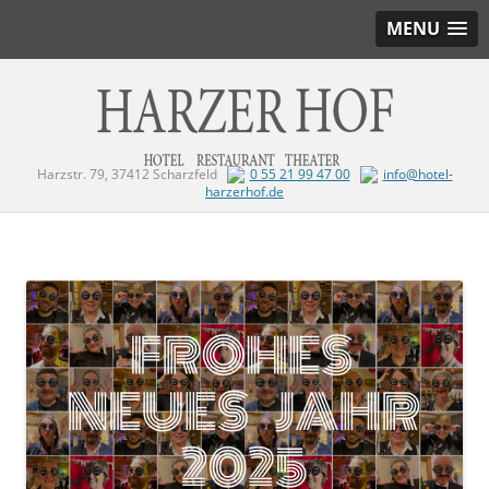
MENU
Harzstr. 79, 37412 Scharzfeld
0 55 21 99 47 00
info@hotel-
harzerhof.de
Zum Inhalt springen