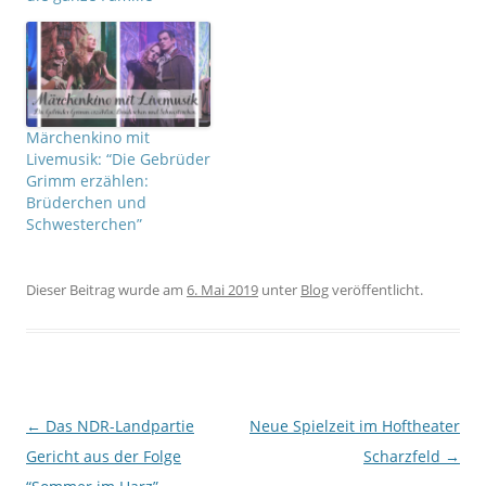
e
e
u
u
e
e
m
m
F
F
e
e
n
n
s
s
t
t
e
e
r
r
Märchenkino mit
g
g
Livemusik: “Die Gebrüder
e
e
ö
ö
Grimm erzählen:
f
f
f
f
Brüderchen und
n
n
Schwesterchen”
e
e
t
t
)
)
Dieser Beitrag wurde am
6. Mai 2019
unter
Blog
veröffentlicht.
Beitrags-Navigation
←
Das NDR-Landpartie
Neue Spielzeit im Hoftheater
Gericht aus der Folge
Scharzfeld
→