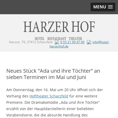
MENU
Harzstr. 79, 37412 Scharzfeld
0 55 21 99 47 00
info@hotel-
harzerhof.de
Zum Inhalt springen
Neues Stück “Ada und ihre Töchter” an
sieben Terminen im Mai und Juni
Am Donnerstag, den 16. Mai um 20 Uhr öffnet sich der
Vorhang des
Hoftheater Scharzfeld
für eine weitere
Premiere. Die Dramakomödie „Ada und ihre Töchter“
erzählt von der Hauptdarstellerin einer beliebten
Vorabendserie, die die absurde Handlung des