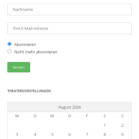
Abonnieren
Nicht mehr abonnieren
THEATERVORSTELLUNGEN
August 2026
M
D
M
D
F
S
S
1
2
3
4
5
6
7
8
9