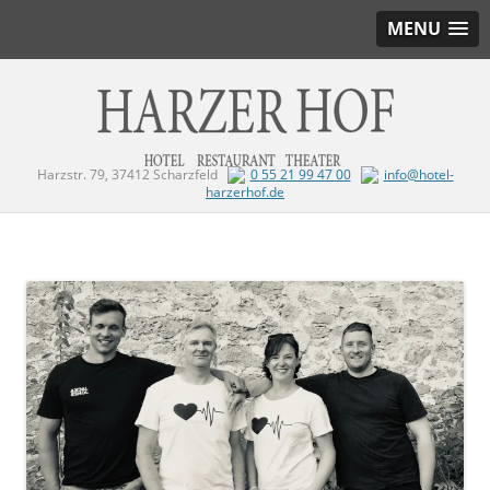
MENU
Harzstr. 79, 37412 Scharzfeld
0 55 21 99 47 00
info@hotel-
harzerhof.de
Zum Inhalt springen