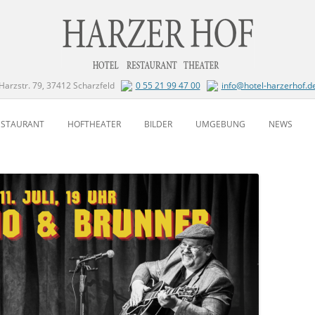
Harzstr. 79, 37412 Scharzfeld
0 55 21 99 47 00
info@hotel-harzerhof.d
Zum Inhalt springen
ESTAURANT
HOFTHEATER
BILDER
UMGEBUNG
NEWS