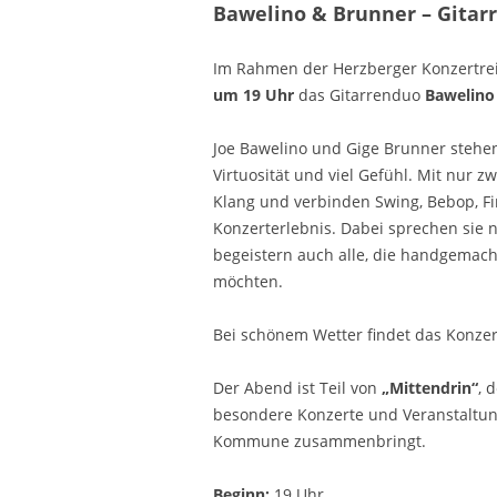
Bawelino & Brunner – Gitarr
Im Rahmen der Herzberger Konzertr
um 19 Uhr
das Gitarrenduo
Bawelino
Joe Bawelino und Gige Brunner stehen
Virtuosität und viel Gefühl. Mit nur z
Klang und verbinden Swing, Bebop, F
Konzerterlebnis. Dabei sprechen sie n
begeistern auch alle, die handgemac
möchten.
Bei schönem Wetter findet das Konze
Der Abend ist Teil von
„Mittendrin“
, 
besondere Konzerte und Veranstaltu
Kommune zusammenbringt.
Beginn:
19 Uhr