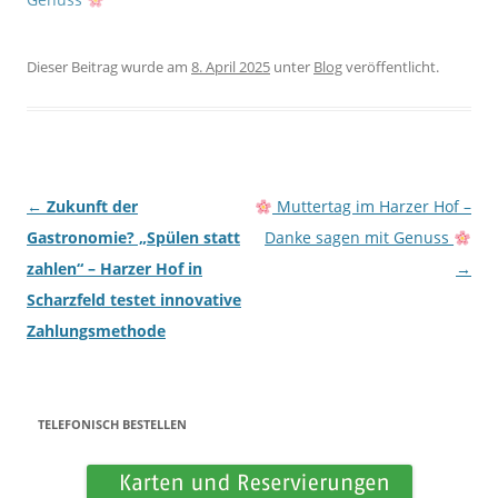
f
f
f
f
n
n
e
e
t
t
Dieser Beitrag wurde am
8. April 2025
unter
Blog
veröffentlicht.
)
)
Beitrags-Navigation
←
Zukunft der
Muttertag im Harzer Hof –
Gastronomie? „Spülen statt
Danke sagen mit Genuss
zahlen“ – Harzer Hof in
→
Scharzfeld testet innovative
Zahlungsmethode
TELEFONISCH BESTELLEN