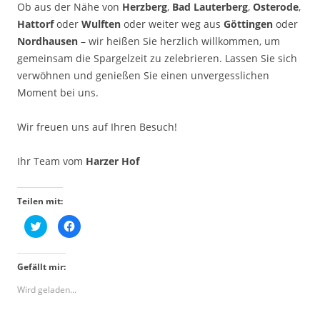
Ob aus der Nähe von
Herzberg
,
Bad Lauterberg
,
Osterode
,
Hattorf
oder
Wulften
oder weiter weg aus
Göttingen
oder
Nordhausen
– wir heißen Sie herzlich willkommen, um
gemeinsam die Spargelzeit zu zelebrieren. Lassen Sie sich
verwöhnen und genießen Sie einen unvergesslichen
Moment bei uns.
Wir freuen uns auf Ihren Besuch!
Ihr Team vom
Harzer Hof
Teilen mit:
K
K
l
l
i
i
c
c
k
k
Gefällt mir:
,
,
u
u
m
m
Wird geladen...
ü
a
b
u
e
f
r
F