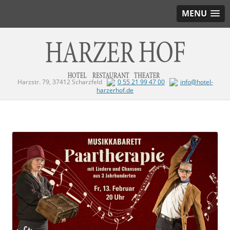
MENU
Harzstr. 79, 37412 Scharzfeld
0 55 21 99 47 00
info@hotel-
harzerhof.de
Zum Inhalt springen