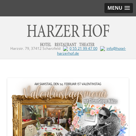
MENU
Harzstr. 79, 37412 Scharzfeld
0 55 21 99 47 00
info@hotel-
harzerhof.de
Zum Inhalt springen