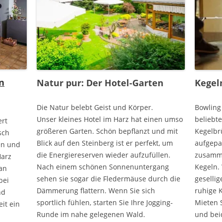
n
Natur pur: Der Hotel-Garten
Kegel
Die Natur belebt Geist und Körper.
Bowling
Unser kleines Hotel im Harz hat einen umso
beliebte
ert
größeren Garten. Schön bepflanzt und mit
Kegelbr
sch
Blick auf den Steinberg ist er perfekt, um
aufgepa
en und
die Energiereserven wieder aufzufüllen.
zusamme
Harz
Nach einem schönen Sonnenuntergang
Kegeln. 
 an
sehen sie sogar die Fledermäuse durch die
geselli
bei
Dämmerung flattern. Wenn Sie sich
ruhige 
nd
sportlich fühlen, starten Sie Ihre Jogging-
Mieten 
eit ein
Runde im nahe gelegenen Wald.
und bei