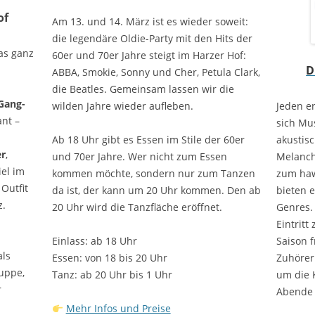
of
Am 13. und 14. März ist es wieder soweit:
die legendäre Oldie-Party mit den Hits der
as ganz
60er und 70er Jahre steigt im Harzer Hof:
D
ABBA, Smokie, Sonny und Cher, Petula Clark,
die Beatles. Gemeinsam lassen wir die
Gang-
Jeden e
wilden Jahre wieder aufleben.
nt –
sich Mus
akustis
Ab 18 Uhr gibt es Essen im Stile der 60er
er
,
Melanch
und 70er Jahre. Wer nicht zum Essen
el im
zum haw
kommen möchte, sondern nur zum Tanzen
 Outfit
bieten e
da ist, der kann um 20 Uhr kommen. Den ab
z.
Genres. 
20 Uhr wird die Tanzfläche eröffnet.
Eintritt
Saison f
Einlass: ab 18 Uhr
als
Zuhörer
Essen: von 18 bis 20 Uhr
uppe,
um die 
Tanz: ab 20 Uhr bis 1 Uhr
r
Abende 
Mehr Infos und Preise