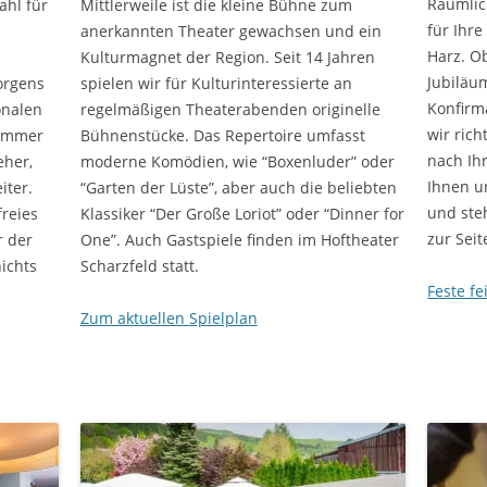
Räumlic
ahl für
Mittlerweile ist die kleine Bühne zum
für Ihr
anerkannten Theater gewachsen und ein
Harz. Ob
Kulturmagnet der Region. Seit 14 Jahren
Jubiläu
orgens
spielen wir für Kulturinteressierte an
Konfirm
onalen
regelmäßigen Theaterabenden originelle
wir rich
Zimmer
Bühnenstücke. Das Repertoire umfasst
nach Ih
eher,
moderne Komödien, wie “Boxenluder” oder
Ihnen u
iter.
“Garten der Lüste”, aber auch die beliebten
und ste
freies
Klassiker “Der Große Loriot” oder “Dinner for
zur Seit
r der
One”. Auch Gastspiele finden im Hoftheater
ichts
Scharzfeld statt.
Feste fe
Zum aktuellen Spielplan