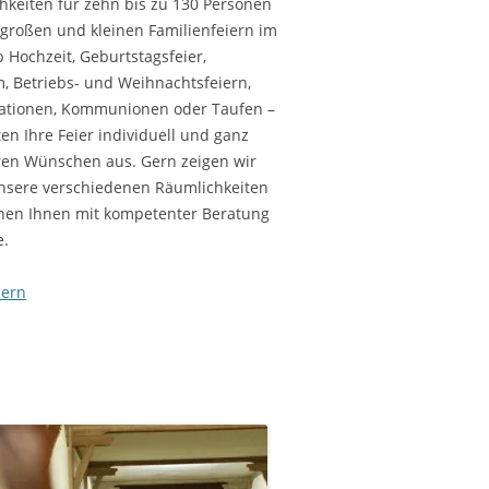
hkeiten für zehn bis zu 130 Personen
e großen und kleinen Familienfeiern im
 Hochzeit, Geburtstagsfeier,
m, Betriebs- und Weihnachtsfeiern,
ationen, Kommunionen oder Taufen –
ten Ihre Feier individuell und ganz
ren Wünschen aus. Gern zeigen wir
nsere verschiedenen Räumlichkeiten
hen Ihnen mit kompetenter Beratung
e.
iern