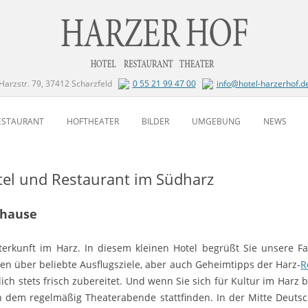
Harzstr. 79, 37412 Scharzfeld
0 55 21 99 47 00
info@hotel-harzerhof.d
Zum Inhalt springen
ESTAURANT
HOFTHEATER
BILDER
UMGEBUNG
NEWS
otel und Restaurant im Südharz
uhause
terkunft im Harz. In diesem kleinen Hotel begrüßt Sie unsere Fa
sen über beliebte Ausflugsziele, aber auch Geheimtipps der Harz-
R
ich stets frisch zubereitet. Und wenn Sie sich für Kultur im Harz
in dem regelmäßig Theaterabende stattfinden. In der Mitte Deut